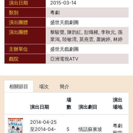
演出日期
2015-03-14
類別
粵劇
演出團體
盛世天戲劇團
演出團體
黎駿聲, 陳韵紅, 彭熾權, 李秋元, 孫
業鴻, 陸敏渭, 莫燕雲, 蕭婉婷, 林婷
主辦單位
盛世天戲劇團
戲院
亞洲電視ATV
相關節目
場次
簡介
場
演出
演出日期
數
演出劇目
場地
2014-04-25
粵劇
至2014-04-
5
情話蘇東坡
殿堂