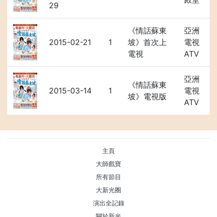
29
《情話蘇東
亞洲
2015-02-21
1
坡》首次上
電視
電視
ATV
亞洲
《情話蘇東
2015-03-14
1
電視
坡》電視版
ATV
主頁
大師戲寶
所有節目
大新光圈
演出全記錄
關於新光