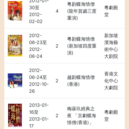
2012-01-
粵剧蝶海情僧
30至
粵劇殿
4
(龍年賀歲三度
2012-
堂
重演)
02-02
2012-
新加坡
粵剧蝶海情僧
06-23至
濱海藝
2
(新加坡四度重
2012-
術中心
演)
06-24
大剧院
2012-
香港文
06-24至
越剧蝶海情僧
2
化中心
2012-10-
(香港)
大劇院
26
2013-01-
梅葆玖經典之
16至
粵劇殿
2
夜 「京劇蝶海
2013-01-
堂
情僧(香港)」
17