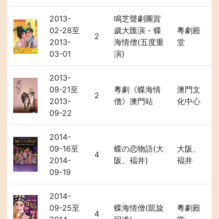
2013-
鳴芝聲劇團賀
02-28至
歲大匯演 - 蝶
粵劇殿
2
2013-
海情僧(五度重
堂
03-01
演)
2013-
09-21至
粵劇《蝶海情
澳門文
2
2013-
僧》澳門站
化中心
09-22
2014-
09-16至
蝶の恋物語(大
大阪、
4
2014-
阪、褔井)
褔井
09-19
2014-
09-25至
蝶海情僧(凱旋
粵劇殿
4