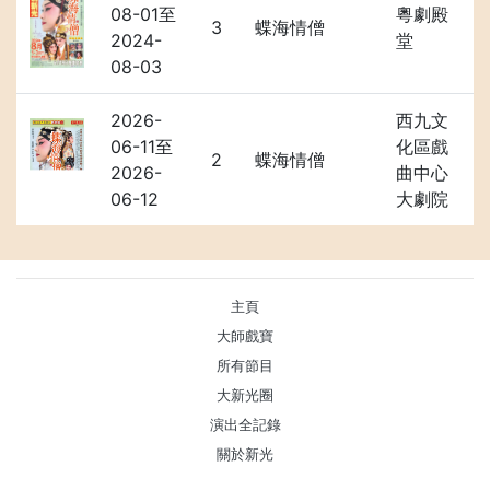
08-01至
粵劇殿
3
蝶海情僧
2024-
堂
08-03
2026-
西九文
06-11至
化區戲
2
蝶海情僧
2026-
曲中心
06-12
大劇院
主頁
大師戲寶
所有節目
大新光圈
演出全記錄
關於新光