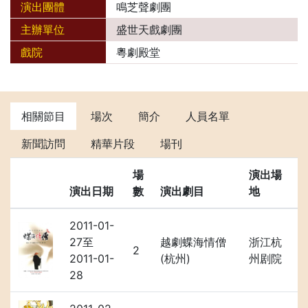
演出團體
鳴芝聲劇團
主辦單位
盛世天戲劇團
戲院
粵劇殿堂
相關節目
場次
簡介
人員名單
新聞訪問
精華片段
場刊
場
演出場
演出日期
數
演出劇目
地
2011-01-
27至
越劇蝶海情僧
浙江杭
2
2011-01-
(杭州)
州剧院
28