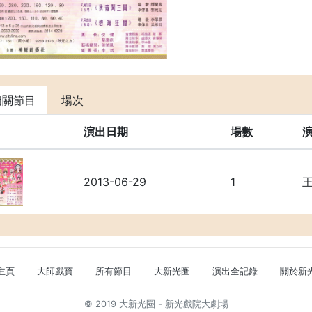
相關節目
場次
演出日期
場數
2013-06-29
1
主頁
大師戲寶
所有節目
大新光圈
演出全記錄
關於新
© 2019 大新光圈 - 新光戲院大劇場