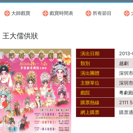
大師戲寶
戲寶時間表
所有節目
王大儒供狀
演出日期
2013-
類別
越劇
演出團體
深圳
主辦單位
深圳
戲院
粵劇
購票熱線
2111 
網上購票
購票