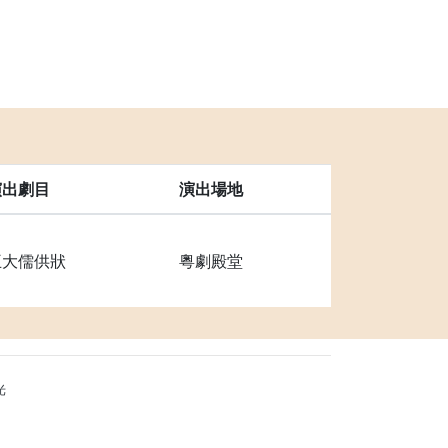
演出劇目
演出場地
王大儒供狀
粵劇殿堂
光