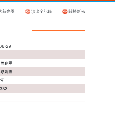
大新光圈
演出全記錄
關於新光
06-29
市粵劇團
市粵劇團
殿堂
5333
通