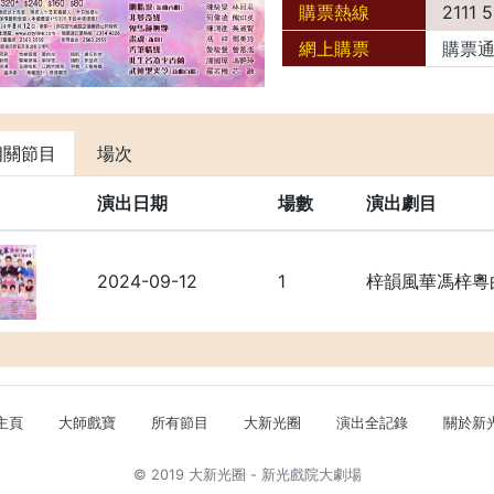
購票熱線
2111 
網上購票
購票
相關節目
場次
演出日期
場數
演出劇目
2024-09-12
1
梓韻風華馮梓粵
主頁
大師戲寶
所有節目
大新光圈
演出全記錄
關於新
© 2019 大新光圈 - 新光戲院大劇場