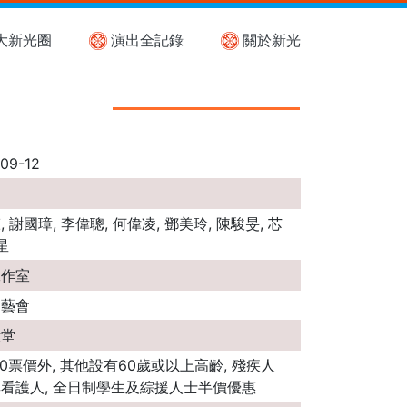
大新光圈
演出全記錄
關於新光
09-12
 謝國璋, 李偉聰, 何偉凌, 鄧美玲, 陳駿旻, 芯
星
工作室
曲藝會
殿堂
20票價外, 其他設有60歲或以上高齡, 殘疾人
看護人, 全日制學生及綜援人士半價優惠