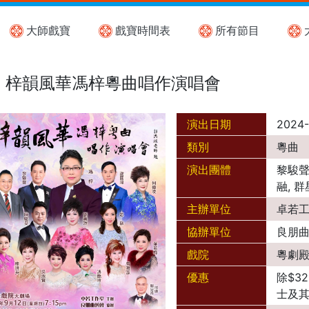
大師戲寶
戲寶時間表
所有節目
梓韻風華馮梓粵曲唱作演唱會
演出日期
2024-
類別
粵曲
演出團體
黎駿聲,
融, 群
主辦單位
卓若
協辦單位
良朋
戲院
粵劇
優惠
除$3
士及其