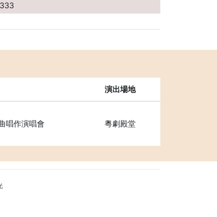
5333
通
演出場地
曲唱作演唱會
粵劇殿堂
光