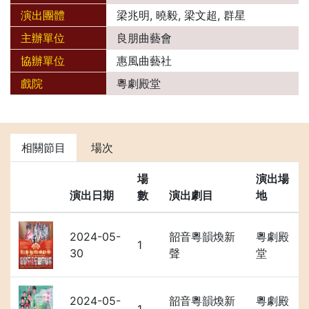
演出團體
梁兆明, 曉毅, 梁文超, 群星
主辦單位
良朋曲藝會
協辦單位
惠風曲藝社
戲院
粵劇殿堂
相關節目
場次
場
演出場
演出日期
數
演出劇目
地
2024-05-
韶音粵韻煥新
粵劇殿
1
30
聲
堂
2024-05-
韶音粵韻煥新
粵劇殿