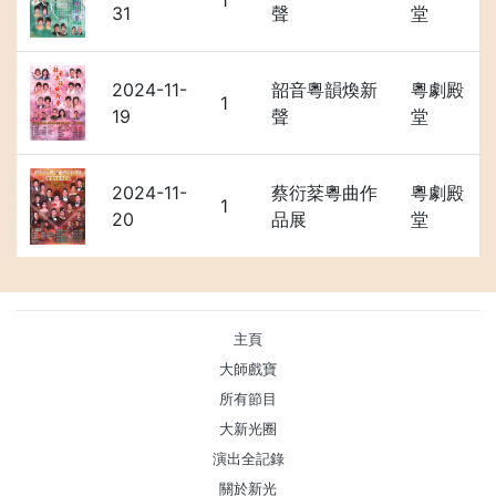
1
31
聲
堂
2024-11-
韶音粵韻煥新
粵劇殿
1
19
聲
堂
2024-11-
蔡衍棻粵曲作
粵劇殿
1
20
品展
堂
主頁
大師戲寶
所有節目
大新光圈
演出全記錄
關於新光