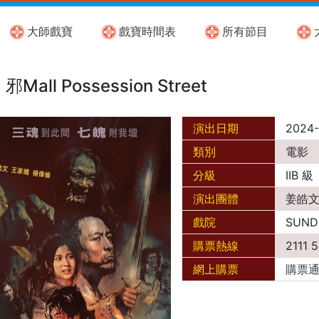
大師戲寶
戲寶時間表
所有節目
邪Mall Possession Street
演出日期
2024-
類別
電影
分級
IIB 級
演出團體
姜皓文,
戲院
SUND
購票熱線
2111 
網上購票
購票