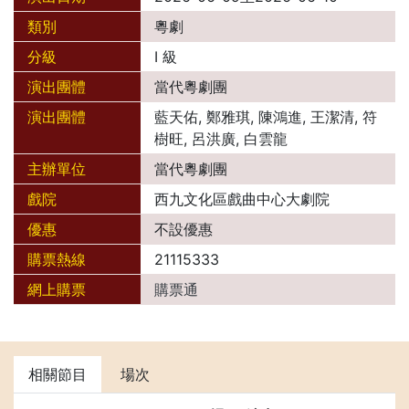
類別
粵劇
分級
I 級
演出團體
當代粵劇團
演出團體
藍天佑, 鄭雅琪, 陳鴻進, 王潔清, 符
樹旺, 呂洪廣, 白雲龍
主辦單位
當代粵劇團
戲院
西九文化區戲曲中心大劇院
優惠
不設優惠
購票熱線
21115333
網上購票
購票通
相關節目
場次