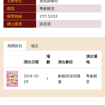
主辦單位
惠苑曲藝社
戲院
粵劇殿堂
購票熱線
2111 5333
網上購票
購票通
相關節目
場次
場
演出場
演出日期
數
演出劇目
地
2014-10-
劇藝情深頌國
粵劇殿
1
29
慶
堂