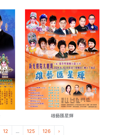
臺
雄藝匯星輝
12
...
125
126
›