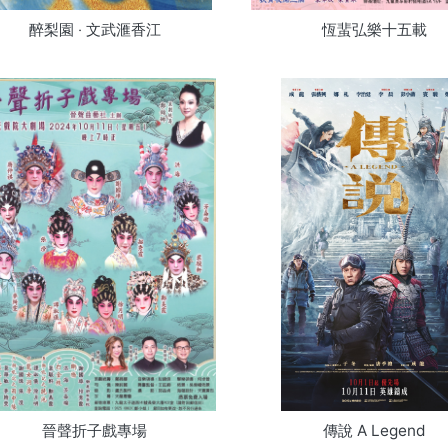
醉梨園 ‧ 文武滙香江
恆蜚弘樂十五載
晉聲折子戲專場
傳說 A Legend