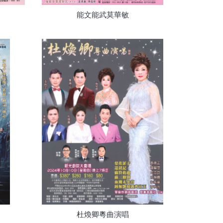
能文能武莫華敏
杜煥卿粵曲演唱