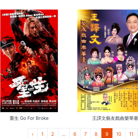
重生 Go For Broke
王譯文藝友戲曲樂華
‹
1
2
...
6
7
8
9
10
11