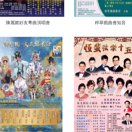
陳麗嫦好友粵曲演唱會
梓翠戲曲會知音