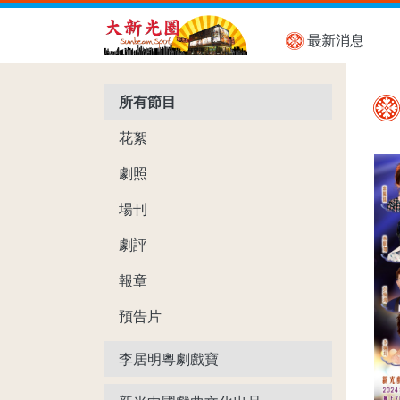
最新消息
所有節目
花絮
劇照
場刊
劇評
報章
預告片
李居明粵劇戲寶