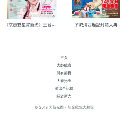
《
京越雙星賀新光》王君安、李敏專場
茅威濤西廂記封箱大典
主頁
大師戲寶
所有節目
大新光圈
演出全記錄
關於新光
© 2019 大新光圈 - 新光戲院大劇場
Powered by
Kitcle Limited
. 網頁設計, 系統開發, SEO