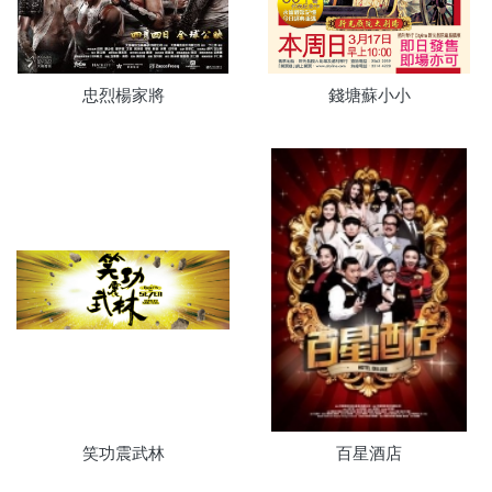
忠烈楊家將
錢塘蘇小小
笑功震武林
百星酒店