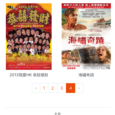
2013我愛HK 恭囍發財
海嘯奇蹟
‹
1
2
3
4
›
主頁