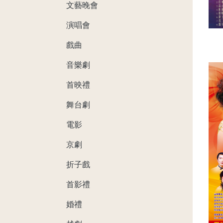
文藝晚會
演唱會
戲曲
音樂劇
首映禮
舞台劇
電影
京劇
折子戲
首影禮
婚禮