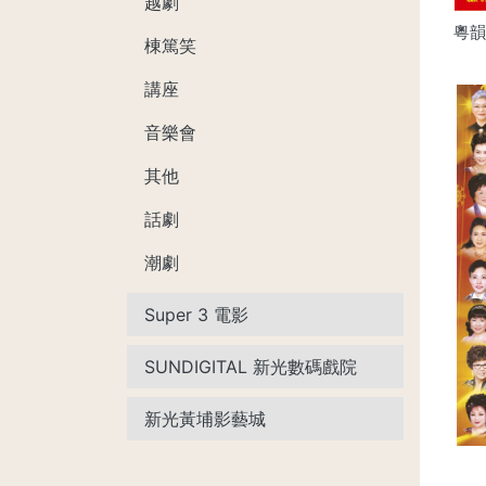
越劇
棟篤笑
講座
音樂會
其他
話劇
潮劇
Super 3 電影
SUNDIGITAL 新光數碼戲院
新光黃埔影藝城