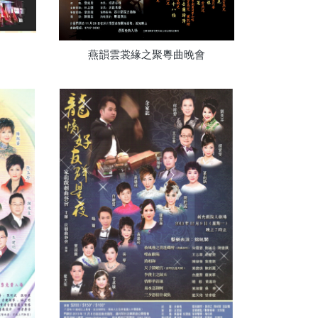
燕韻雲裳緣之聚粵曲晚會