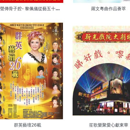
粵
韻聲傳骨子腔- 黎佩儀從藝五十周年演唱會
羅文粵曲作品薈萃
群英藝壇26載
笙歌樂聚愛心獻東華