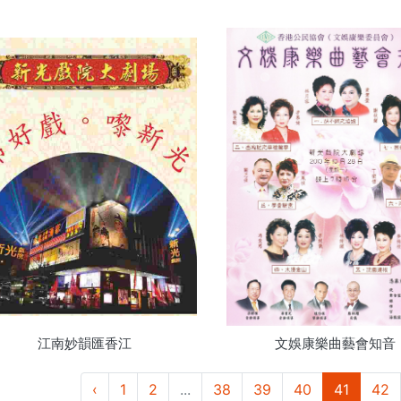
江南妙韻匯香江
文娛康樂曲藝會知音
‹
1
2
...
38
39
40
41
42