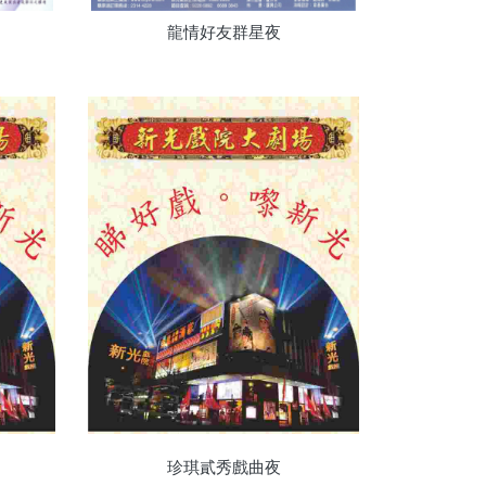
龍情好友群星夜
珍琪貳秀戲曲夜