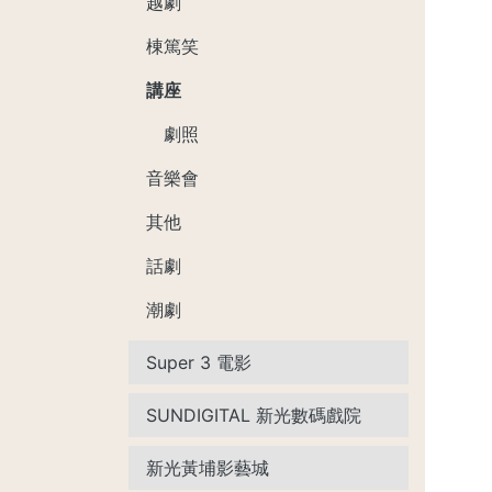
越劇
棟篤笑
講座
劇照
音樂會
其他
話劇
潮劇
Super 3 電影
SUNDIGITAL 新光數碼戲院
新光黃埔影藝城