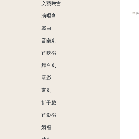
文藝晚會
演唱會
戲曲
音樂劇
首映禮
舞台劇
電影
京劇
折子戲
首影禮
婚禮