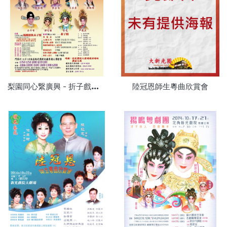
梨
園同心繋廣興 - 折子戲專場
陸冠恩師生粵曲欣賞會