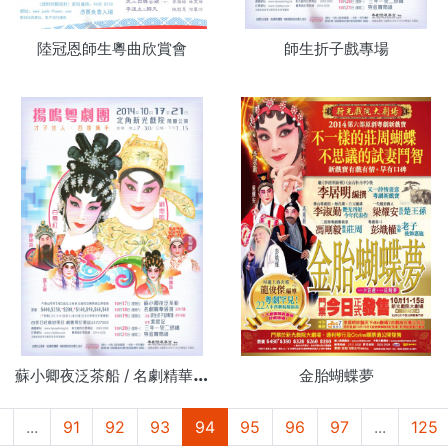
陸冠恩師生粵曲欣賞會
師生折子戲專場
蘇
小卿夜泛茶船 / 名劇精華展演 / 紫釵記 / 三年一哭二郎橋 / 穿金寶扇緣
金胎蝴蝶夢
2
...
91
92
93
94
95
96
97
...
125