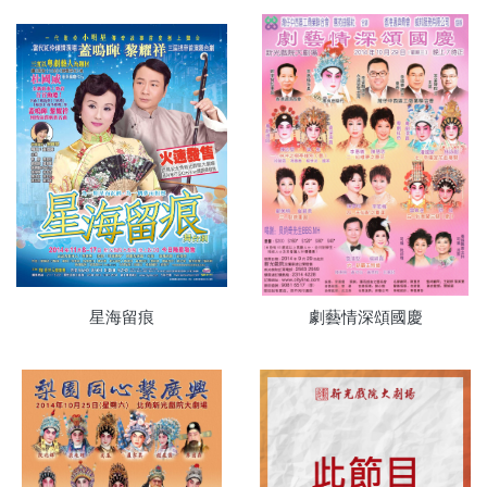
星海留痕
劇藝情深頌國慶